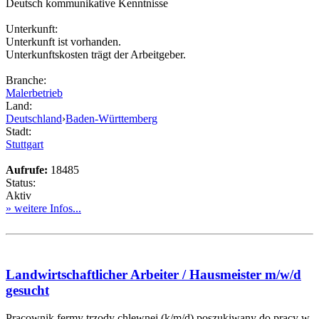
Deutsch kommunikative Kenntnisse
Unterkunft:
Unterkunft ist vorhanden.
Unterkunftskosten trägt der Arbeitgeber.
Branche:
Malerbetrieb
Land:
Deutschland
›
Baden-Württemberg
Stadt:
Stuttgart
Aufrufe:
18485
Status:
Aktiv
» weitere Infos...
Landwirtschaftlicher Arbeiter / Hausmeister m/w/d
gesucht
Pracownik fermy trzody chlewnej (k/m/d) poszukiwany do pracy w