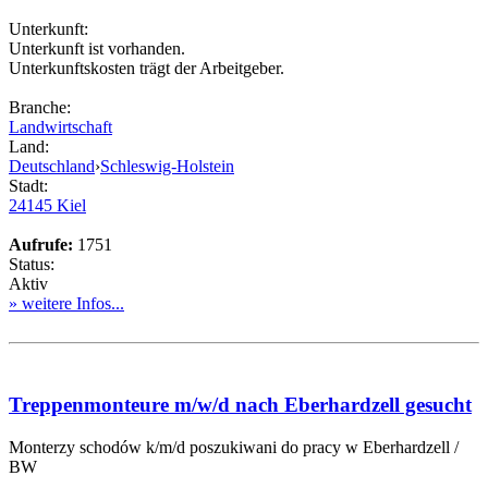
Unterkunft:
Unterkunft ist vorhanden.
Unterkunftskosten trägt der Arbeitgeber.
Branche:
Landwirtschaft
Land:
Deutschland
›
Schleswig-Holstein
Stadt:
24145 Kiel
Aufrufe:
1751
Status:
Aktiv
» weitere Infos...
Treppenmonteure m/w/d nach Eberhardzell gesucht
Monterzy schodów k/m/d poszukiwani do pracy w Eberhardzell /
BW