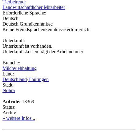
Tierbetreuer
Landwirtschaftlicher Mitarbeiter
Erforderliche Sprache:
Deutsch
Deutsch Grundkenntnisse
Keine Fremdsprachenkenntnisse erforderlich
Unterkunft:
Unterkunft ist vorhanden.
Unterkunftskosten trägt der Arbeitnehmer.
Branche:
Milchviehhaltung
Land:
Deutschland
›
Thüringen
Stadt:
Nohra
Aufrufe:
13369
Status:
Archiv
» weitere Infos...