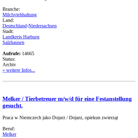
Branche:
Milchviehhaltung
Land:
Deutschland
›
Niedersachsen
Stadt:
Landkreis Harburg
Salzhausen
Aufrufe:
14665
Status:
Archiv
» weitere Infos...
Melker / Tierbetreuer m/w/d für eine Festanstellung
gesucht.
Praca w Niemczech jako Dojarz / Dojarz, opiekun zwierząt
Beruf:
Melker